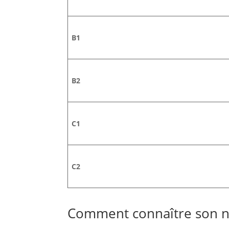
B1
B2
C1
C2
Comment connaître son n