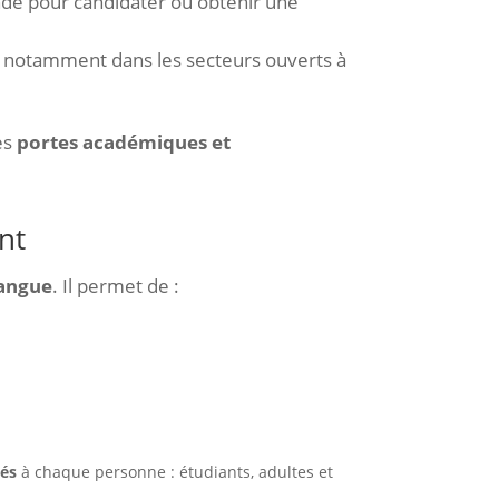
ndé pour candidater ou obtenir une
 notamment dans les secteurs ouverts à
es
portes académiques et
nt
langue
. Il permet de :
tés
à chaque personne : étudiants, adultes et