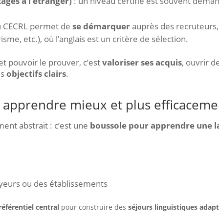
ages à l’étranger)
: un niveau certifié est souvent dema
au CECRL permet de
se démarquer
auprès des recruteurs,
isme, etc.), où l’anglais est un critère de sélection.
t pouvoir le prouver, c’est
valoriser ses acquis
, ouvrir d
es
objectifs clairs
.
r apprendre mieux et plus efficaceme
ent abstrait : c’est une
boussole pour apprendre une 
oyeurs ou des établissements
référentiel central
pour construire des
séjours linguistiques adap