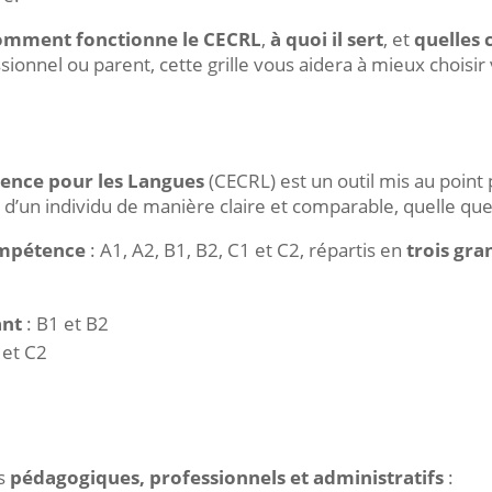
omment fonctionne le CECRL
,
à quoi il sert
, et
quelles 
sionnel ou parent, cette grille vous aidera à mieux choisi
nce pour les Langues
(CECRL) est un outil mis au point 
d’un individu de manière claire et comparable, quelle que 
ompétence
: A1, A2, B1, B2, C1 et C2, répartis en
trois gra
ant
: B1 et B2
 et C2
is
pédagogiques, professionnels et administratifs
: