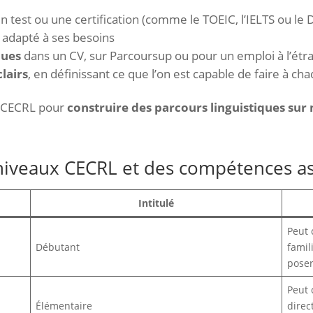
 test ou une certification (comme le TOEIC, l’IELTS ou le 
adapté à ses besoins
ques
dans un CV, sur Parcoursup ou pour un emploi à l’étr
lairs
, en définissant ce que l’on est capable de faire à ch
le CECRL pour
construire des parcours linguistiques sur
 niveaux CECRL et des compétences a
Intitulé
Peut 
Débutant
famil
poser
Peut 
Élémentaire
direc