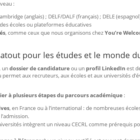
iveau :
ambridge (anglais) ; DELF/DALF (français) ; DELE (espagnol)
 des écoles ou plateformes éducatives
és
, comme ceux que nous organisons chez
You’re Welc
n atout pour les études et le monde du
, un
dossier de candidature
ou un
profil LinkedIn
est d
nu permet aux recruteurs, aux écoles et aux universités 
vier à plusieurs étapes du parcours académique
:
ives
, en France ou à l’international : de nombreuses écol
l’admission.
universités intègrent un niveau CECRL comme prérequis p