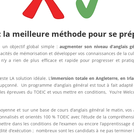
: la meilleure méthode pour se pr
 un objectif global simple :
augmenter son niveau d’anglais g
acités de mémorisation et développer vos connaissances de la cult
l n’y a rien de plus efficace et rapide pour progresser et pra
ste LA solution idéale. L’
immersion totale en Angleterre, en Ir
çonné. Un programme d’anglais général est tout à fait adapté à 
 les épreuves du TOEIC et vous mettre en conditions, You’re We
yenne et sur une base de cours d’anglais général le matin, vos 
nnalisés et orientés 100 % TOEIC avec l’étude de la compréhension 
tre dans les conditions de l’examen ou encore l’apprentissage d
apidité d’exécution ; nombreux sont les candidats à ne pas termin