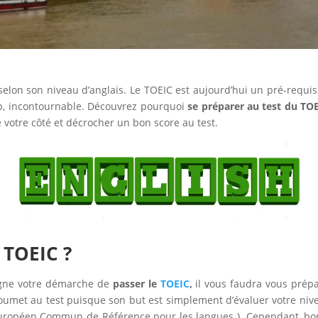
elon son niveau d’anglais. Le TOEIC est aujourd’hui un pré-requi
up, incontournable. Découvrez pourquoi
se préparer au test du TO
 votre côté et décrocher un bon score au test.
 TOEIC ?
pagne votre démarche de
passer le
TOEIC
,
il vous faudra vous prépar
oumet au test puisque son but est simplement d’évaluer votre niveau
opéen Commun de Référence pour les langues ). Cependant, bon