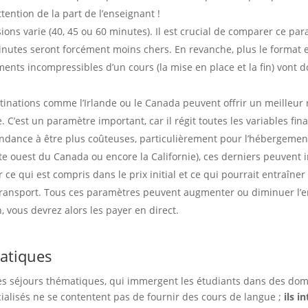
tention de la part de l’enseignant !
ions varie (40, 45 ou 60 minutes). Il est crucial de comparer ce par
nutes seront forcément moins chers. En revanche, plus le format e
oments incompressibles d’un cours (la mise en place et la fin) vont 
inations comme l’Irlande ou le Canada peuvent offrir un meilleur 
 C’est un paramètre important, car il régit toutes les variables fin
endance à être plus coûteuses, particulièrement pour l’hébergemen
côte ouest du Canada ou encore la Californie), ces derniers peuve
ier ce qui est compris dans le prix initial et ce qui pourrait entraî
transport. Tous ces paramètres peuvent augmenter ou diminuer l’en
, vous devrez alors les payer en direct.
atiques
s séjours thématiques, qui immergent les étudiants dans des domai
cialisés ne se contentent pas de fournir des cours de langue ;
ils i