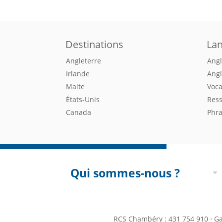
Destinations
La
Angleterre
Angl
Irlande
Angl
Malte
Voca
États-Unis
Ress
Canada
Phra
Qui sommes-nous ?
RCS Chambéry : 431 754 910 ⋅ Gar