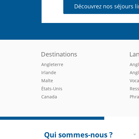
Découvrez nos séjours li
Destinations
La
Angleterre
Angl
Irlande
Angl
Malte
Voca
États-Unis
Ress
Canada
Phra
Qui sommes-nous ?