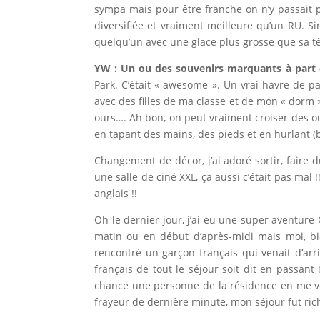
sympa mais pour être franche on n’y passait p
diversifiée et vraiment meilleure qu’un RU. 
quelqu’un avec une glace plus grosse que sa t
YW : Un ou des souvenirs marquants à part 
Park. C’était « awesome ». Un vrai havre de p
avec des filles de ma classe et de mon « dorm 
ours…. Ah bon, on peut vraiment croiser des our
en tapant des mains, des pieds et en hurlant (be
Changement de décor, j’ai adoré sortir, faire 
une salle de ciné XXL, ça aussi c’était pas ma
anglais !!
Oh le dernier jour, j’ai eu une super aventure
matin ou en début d’après-midi mais moi, bien
rencontré un garçon français qui venait d’arri
français de tout le séjour soit dit en passant
chance une personne de la résidence en me voy
frayeur de dernière minute, mon séjour fut ri