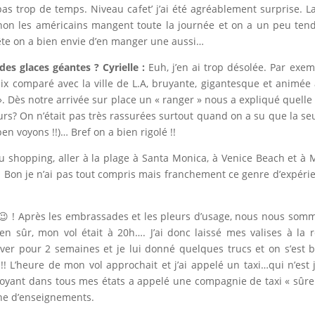
as trop de temps. Niveau cafet’ j’ai été agréablement surprise. L
Sinon les américains mangent toute la journée et on a un peu te
ête on a bien envie d’en manger une aussi…
des glaces géantes ?
Cyrielle :
Euh, j’en ai trop désolée. Par ex
aix comparé avec la ville de L.A, bruyante, gigantesque et animé
». Dès notre arrivée sur place un « ranger » nous a expliqué quelle
s? On n’était pas très rassurées surtout quand on a su que la seule
n voyons !!)… Bref on a bien rigolé !!
du shopping, aller à la plage à Santa Monica, à Venice Beach et à 
l !! Bon je n’ai pas tout compris mais franchement ce genre d’expé
 😉 ! Après les embrassades et les pleurs d’usage, nous nous somm
 sûr, mon vol était à 20h…. J’ai donc laissé mes valises à la ré
ver pour 2 semaines et je lui donné quelques trucs et on s’est ba
 !!! L’heure de mon vol approchait et j’ai appelé un taxi…qui n’e
ant dans tous mes états a appelé une compagnie de taxi « sûre » 
che d’enseignements.