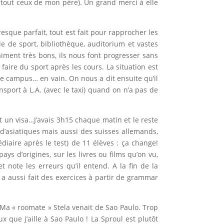
surtout ceux de mon père). Un grand merci à elle
presque parfait, tout est fait pour rapprocher les
le de sport, bibliothèque, auditorium et vastes
aiment très bons, ils nous font progresser sans
aire du sport après les cours. La situation est
le campus… en vain. On nous a dit ensuite qu’il
port à L.A. (avec le taxi) quand on n’a pas de
ait un visa…J’avais 3h15 chaque matin et le reste
 d’asiatiques mais aussi des suisses allemands,
édiaire après le test) de 11 élèves : ça change!
 d’origines, sur les livres ou films qu’on vu,
 note les erreurs qu’il entend. A la fin de la
a aussi fait des exercices à partir de grammar
Ma « roomate » Stela venait de Sao Paulo. Trop
x que j’aille à Sao Paulo ! La Sproul est plutôt