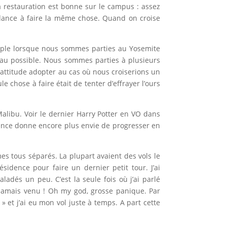
a restauration est bonne sur le campus : assez
ndance à faire la même chose. Quand on croise
emple lorsque nous sommes parties au Yosemite
e au possible. Nous sommes parties à plusieurs
 attitude adopter au cas où nous croiserions un
 chose à faire était de tenter d’effrayer l’ours
Malibu. Voir le dernier Harry Potter en VO dans
rience donne encore plus envie de progresser en
es tous séparés. La plupart avaient des vols le
sidence pour faire un dernier petit tour. J’ai
ladés un peu. C’est la seule fois où j’ai parlé
st jamais venu ! Oh my god, grosse panique. Par
et j’ai eu mon vol juste à temps. A part cette