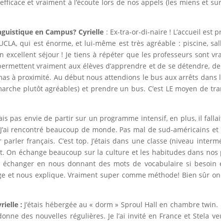
 efficace et vraiment à l’écoute lors de nos appels (les miens et 
inguistique en Campus?
Cyrielle
: Ex-tra-or-di-naire ! L’accueil est 
 UCLA, qui est énorme, et lui-même est très agréable : piscine, sal
n excellent séjour ! Je tiens à répéter que les professeurs sont vr
permettent vraiment aux élèves d’apprendre et de se détendre, de f
émas à proximité. Au début nous attendions le bus aux arrêts dans 
rche plutôt agréables) et prendre un bus. C’est LE moyen de trans
vais pas envie de partir sur un programme intensif, en plus, il fall
t. J’ai rencontré beaucoup de monde. Pas mal de sud-américains et
parler français. C’est top. J’étais dans une classe (niveau interm
 On échange beaucoup sur la culture et les habitudes dans nos pays
isse échanger en nous donnant des mots de vocabulaire si besoin et
rrige et nous explique. Vraiment super comme méthode! Bien sûr on 
rielle :
J’étais hébergée au « dorm » Sproul Hall en chambre twin. 
ne des nouvelles régulières. Je l’ai invité en France et Stela veu