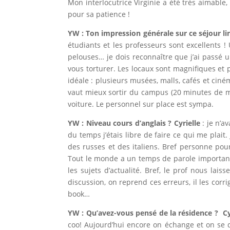
Mon interlocutrice Virginie a été très aimable,
pour sa patience !
YW : Ton impression générale sur ce séjour l
étudiants et les professeurs sont excellents !
pelouses… je dois reconnaître que j’ai passé u
vous torturer. Les locaux sont magnifiques et 
idéale : plusieurs musées, malls, cafés et cin
vaut mieux sortir du campus (20 minutes de ma
voiture. Le personnel sur place est sympa.
YW : Niveau cours d’anglais ?
Cyrielle
: je n’a
du temps j’étais libre de faire ce qui me plai
des russes et des italiens. Bref personne pour 
Tout le monde a un temps de parole important.
les sujets d’actualité. Bref, le prof nous la
discussion, on reprend ces erreurs, il les co
book…
YW : Qu’avez-vous pensé de la résidence ?
Cy
coo! Aujourd’hui encore on échange et on se don