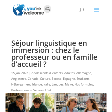
Séjour linguistique en
immersion : chez le
professeur ou en famille
d’accueil ?
15 Jan. 2026
Adolescents & enfants
,
Adultes
,
Allemagne
,
Angleterre
,
Canada
,
Culture
,
Écosse
,
Espagne
,
Étudiants
,
Hébergement
,
Irlande
,
Italie
,
Langues
,
Malte
,
Nos formules
,
Professionnels
,
Seniors
,
USA