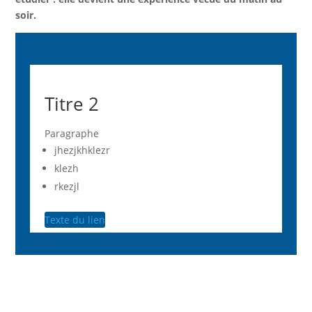
soir.
Titre 2
Paragraphe
jhezjkhklezr
klezh
rkezjl
Texte du lien